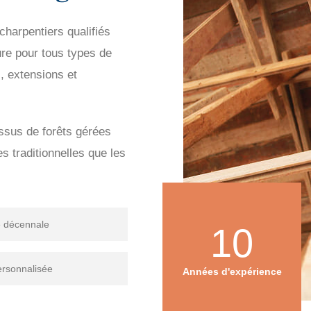
harpentiers qualifiés
ure pour tous types de
s, extensions et
issus de forêts gérées
s traditionnelles que les
e décennale
10
ersonnalisée
Années d'expérience