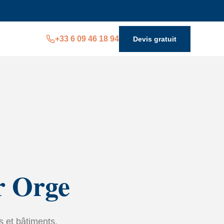
+33 6 09 46 18 94
Devis gratuit
r Orge
s et bâtiments.