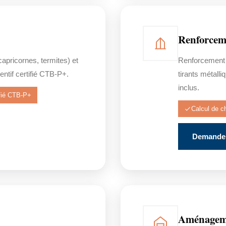
Renforceme
apricornes, termites) et
Renforcement d
ntif certifié CTB-P+.
tirants métall
inclus.
ifié CTB-P+
Calcul de c
Demander
Aménageme