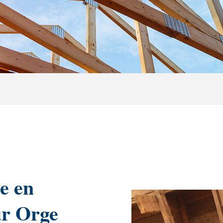
e en
ur Orge