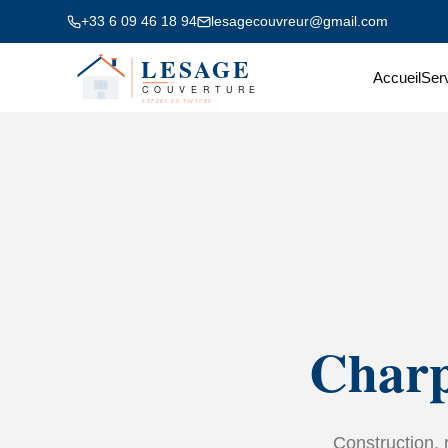
+33 6 09 46 18 94
lesagecouvreur@gmail.com
Accueil
Ser
Charp
Construction, 