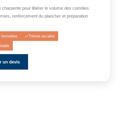
e charpente pour libérer le volume des combles.
émies, renforcement du plancher et préparation
n fermettes
Trémie escalier
itable
 un devis