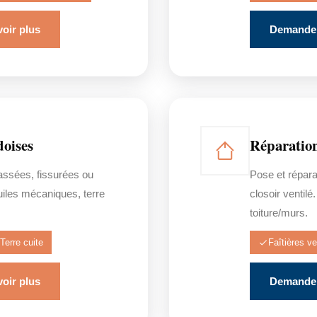
oir plus
Demander
doises
Réparation
assées, fissurées ou
Pose et répara
tuiles mécaniques, terre
closoir ventilé
toiture/murs.
Terre cuite
Faîtières ve
oir plus
Demander