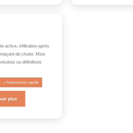
e active, infiltration après
enaçant de chuter. Mise
isoires ou définitives
Intervention rapide
oir plus