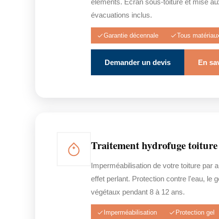
éléments. Écran sous-toiture et mise a
évacuations inclus.
Garantie décennale
Tous matériau
Demander un devis
En sav
Traitement hydrofuge toiture
Imperméabilisation de votre toiture par a
effet perlant. Protection contre l'eau, le 
végétaux pendant 8 à 12 ans.
Imperméabilisation
Protection gel