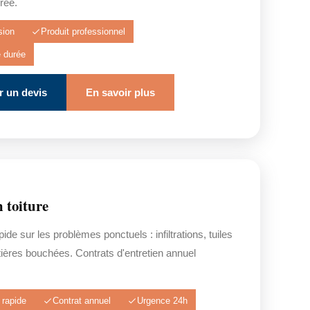
rée.
sion
Produit professionnel
e durée
 un devis
En savoir plus
 toiture
pide sur les problèmes ponctuels : infiltrations, tuiles
ières bouchées. Contrats d'entretien annuel
 rapide
Contrat annuel
Urgence 24h