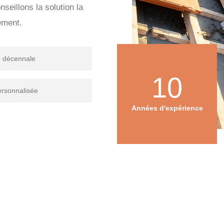
seillons la solution la
ement.
e décennale
10
ersonnalisée
Années d'expérience