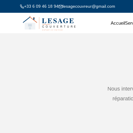
+33 6 09 46 18 94
lesagecouvreur@gmail.com
Accueil
Ser
Nous interv
réparati