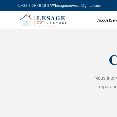
+33 6 09 46 18 94
lesagecouvreur@gmail.com
Accueil
Ser
C
Nous interv
réparati