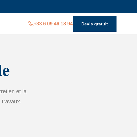
+33 6 09 46 18 94
Devis gratuit
le
retien et la
 travaux.