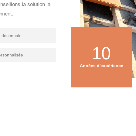
seillons la solution la
ement.
e décennale
10
ersonnalisée
Années d'expérience