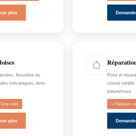
oir plus
Demander
doises
Réparation
assées, fissurées ou
Pose et répara
tuiles mécaniques, terre
closoir ventilé
toiture/murs.
Terre cuite
Faîtières ve
oir plus
Demander