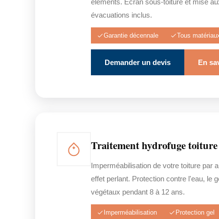
éléments. Écran sous-toiture et mise a
évacuations inclus.
Garantie décennale
Tous matériau
Demander un devis
En sav
Traitement hydrofuge toiture
Imperméabilisation de votre toiture par a
effet perlant. Protection contre l'eau, le 
végétaux pendant 8 à 12 ans.
Imperméabilisation
Protection gel