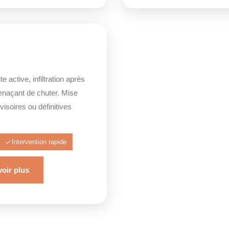
e active, infiltration après
enaçant de chuter. Mise
isoires ou définitives
Intervention rapide
oir plus