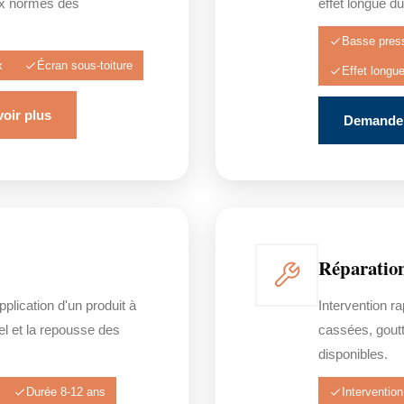
ux normes des
effet longue du
Basse pres
x
Écran sous-toiture
Effet longu
oir plus
Demander
Réparation
pplication d'un produit à
Intervention ra
gel et la repousse des
cassées, goutt
disponibles.
Durée 8-12 ans
Intervention