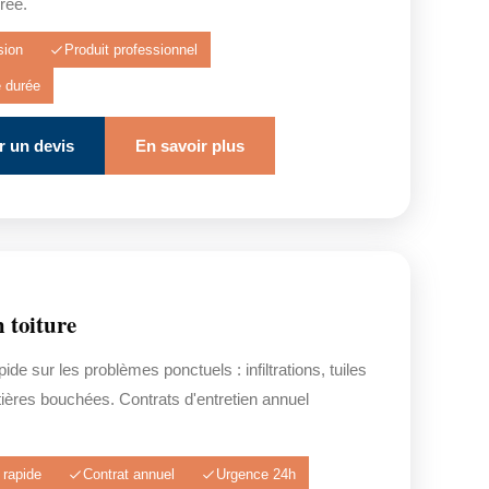
rée.
sion
Produit professionnel
e durée
 un devis
En savoir plus
 toiture
pide sur les problèmes ponctuels : infiltrations, tuiles
ières bouchées. Contrats d'entretien annuel
 rapide
Contrat annuel
Urgence 24h