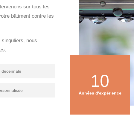
tervenons sur tous les
votre bâtiment contre les
s singuliers, nous
es.
e décennale
10
ersonnalisée
Années d'expérience