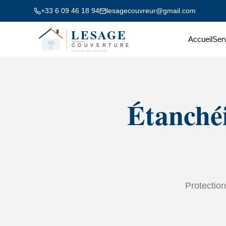
+33 6 09 46 18 94
lesagecouvreur@gmail.com
Accueil
Ser
Étanchéi
Protection 