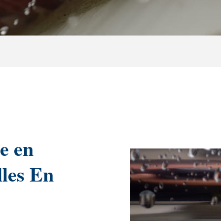
e en
lles En