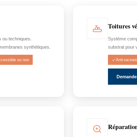
Toitures vé
s ou techniques.
Système comple
membranes synthétiques.
substrat pour 
ccessible ou non
Anti-racines
Demander
Réparation