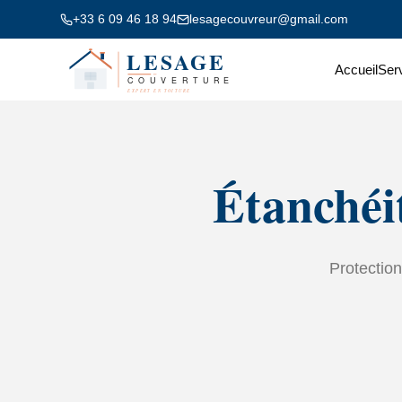
+33 6 09 46 18 94
lesagecouvreur@gmail.com
Accueil
Ser
Étanchéit
Protection 