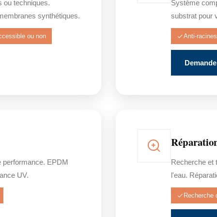
s ou techniques.
Système comple
membranes synthétiques.
substrat pour 
ccessible ou non
Anti-racines
Demander
Réparation
e performance. EPDM
Recherche et t
stance UV.
l'eau. Réparat
Recherche d