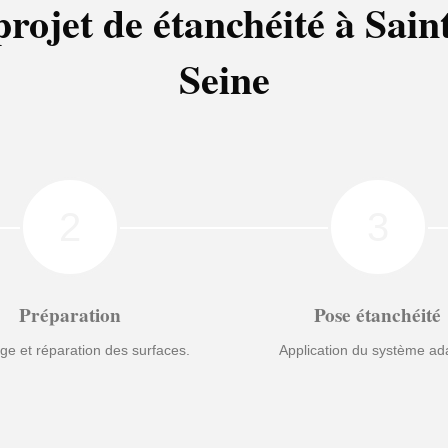
projet de étanchéité à Sain
Seine
2
3
Préparation
Pose étanchéité
ge et réparation des surfaces.
Application du système ad