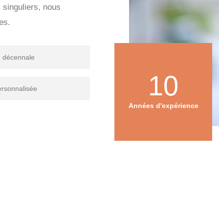
s singuliers, nous
es.
e décennale
10
ersonnalisée
Années d'expérience