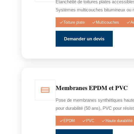
Étanchéité de toitures plates accessible
Systèmes multicouches bitumineux ou 
Toiture plate
Multicouches
A
Demander un devis
Membranes EPDM et PVC
Pose de membranes synthétiques haut
pour durabilité (50 ans), PVC pour rési
EPDM
PVC
Haute durabilité