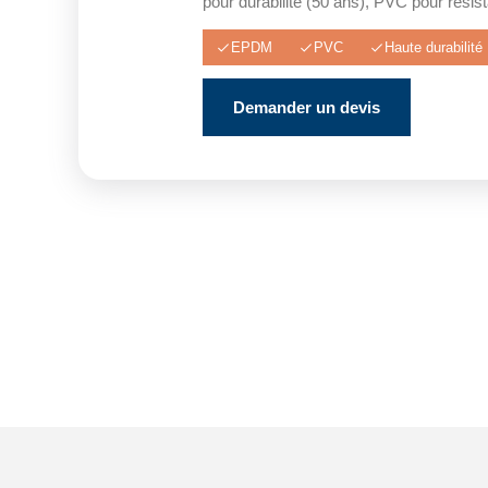
pour durabilité (50 ans), PVC pour rési
EPDM
PVC
Haute durabilité
Demander un devis