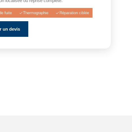
ion localisée ou reprise complète.
e fuite
Thermographie
Réparation ciblée
 un devis