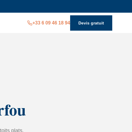
+33 6 09 46 18 94
Devis gratuit
rfou
toits plats.