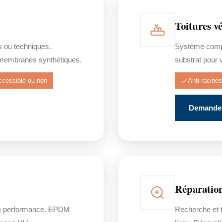
Toitures vé
s ou techniques.
Système comple
membranes synthétiques.
substrat pour 
ccessible ou non
Anti-racines
Demander
Réparation
e performance. EPDM
Recherche et t