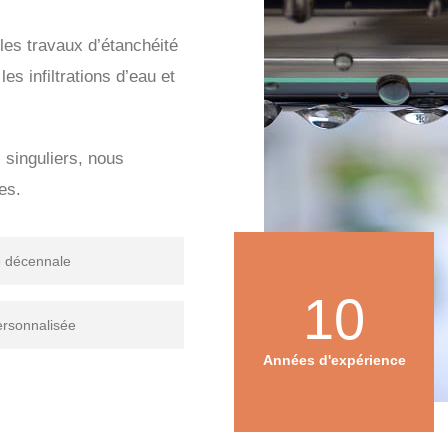
les travaux d’étanchéité
es infiltrations d’eau et
s singuliers, nous
es.
e décennale
10
ersonnalisée
Années d'expérience