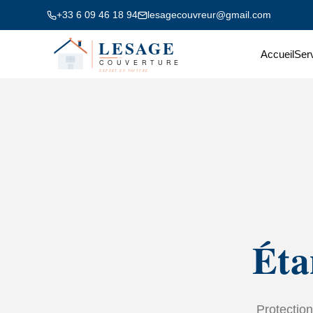
+33 6 09 46 18 94
lesagecouvreur@gmail.com
Accueil
Ser
Éta
Protection 