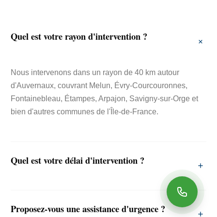
Quel est votre rayon d'intervention ?
Nous intervenons dans un rayon de 40 km autour
d'Auvernaux, couvrant Melun, Évry-Courcouronnes,
Fontainebleau, Étampes, Arpajon, Savigny-sur-Orge et
bien d'autres communes de l'Île-de-France.
Quel est votre délai d'intervention ?
Nous nous engageons à intervenir sous 48 heures pour
Proposez-vous une assistance d'urgence ?
les demandes standard. Pour les urgences (fuites,