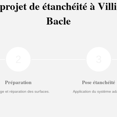
projet de étanchéité à Vill
Bacle
2
3
Préparation
Pose étanchéité
ge et réparation des surfaces.
Application du système ad