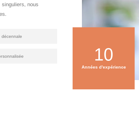
s singuliers, nous
es.
e décennale
10
ersonnalisée
Années d'expérience