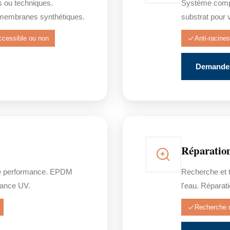
s ou techniques.
Système comple
membranes synthétiques.
substrat pour 
ccessible ou non
Anti-racines
Demander
Réparation
e performance. EPDM
Recherche et t
stance UV.
l'eau. Réparat
Recherche d