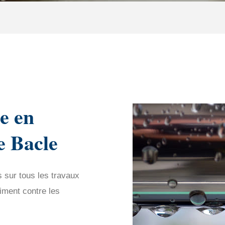
e en
e Bacle
s sur tous les travaux
iment contre les