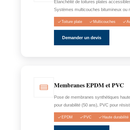
Étanchéité de toitures plates accessible
Systèmes multicouches bitumineux ou 
Toiture plate
Multicouches
A
Demander un devis
Membranes EPDM et PVC
Pose de membranes synthétiques haut
pour durabilité (50 ans), PVC pour rési
EPDM
PVC
Haute durabilité