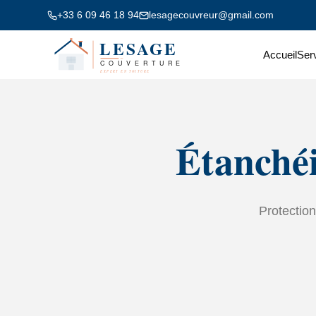
+33 6 09 46 18 94
lesagecouvreur@gmail.com
Accueil
Ser
Étanchéi
Protection 