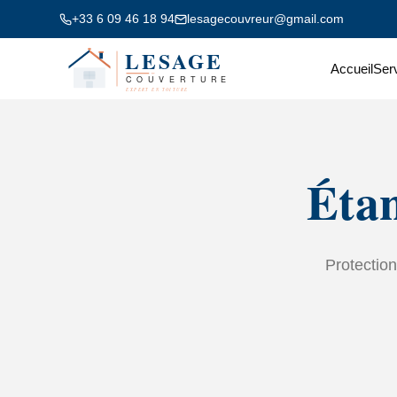
+33 6 09 46 18 94
lesagecouvreur@gmail.com
Accueil
Ser
Étan
Protection 