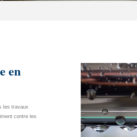
e en
s les travaux
iment contre les