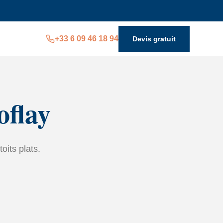
+33 6 09 46 18 94
Devis gratuit
oflay
toits plats.