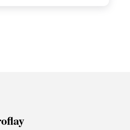
roflay