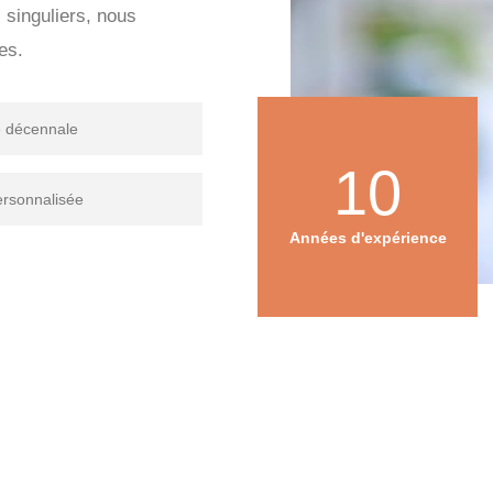
s singuliers, nous
es.
e décennale
10
ersonnalisée
Années d'expérience