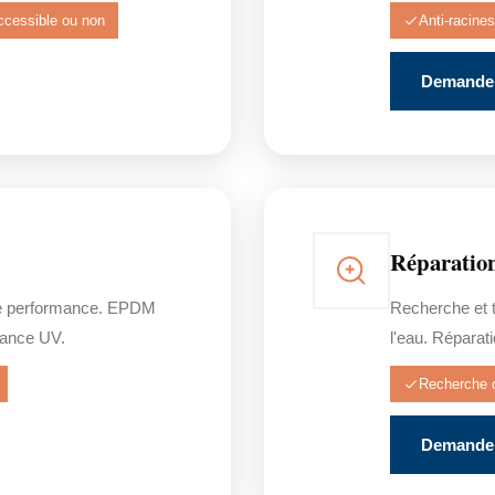
ccessible ou non
Anti-racines
Demander
Réparation
e performance. EPDM
Recherche et t
stance UV.
l'eau. Réparat
Recherche d
Demander