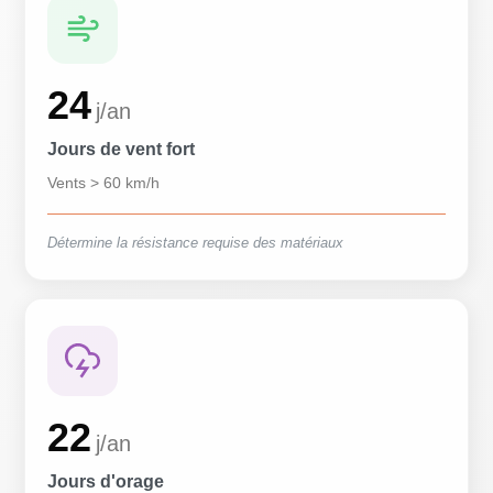
24
j/an
Jours de vent fort
Vents > 60 km/h
Détermine la résistance requise des matériaux
22
j/an
Jours d'orage