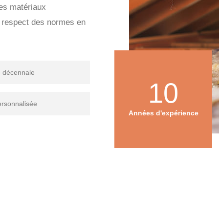
des matériaux
e respect des normes en
e décennale
10
ersonnalisée
Années d'expérience