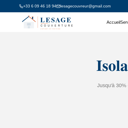
+33 6 09 46 18 94
lesagecouvreur@gmail.com
Accueil
Ser
Isol
Jusqu'à 30% d