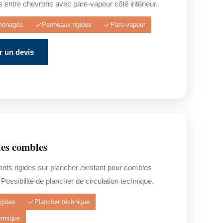
 entre chevrons avec pare-vapeur côté intérieur.
ménagés
Panneaux rigides
Pare-vapeur
 un devis
es combles
nts rigides sur plancher existant pour combles
Possibilité de plancher de circulation technique.
gides
Plancher technique
ermique