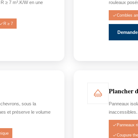
 R ≥ 7 m².K/W en une
rouleaux posés
Combles a
R ≥ 7
Demander
Plancher d
 chevrons, sous la
Panneaux isola
ues et préserve le volume
inaccessibles. 
Panneaux ri
mique
Coupure th