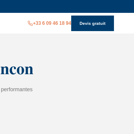
+33 6 09 46 18 94
Devis gratuit
encon
n performantes