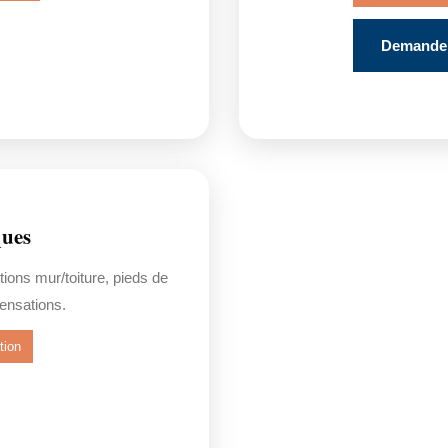
Demander
ques
tions mur/toiture, pieds de
ensations.
tion