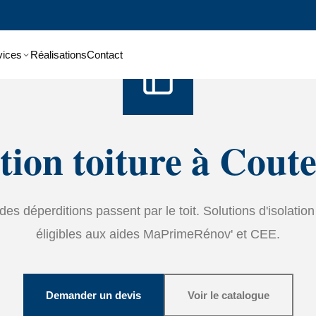
Accueil
›
Services
›
Isolation
vices
Réalisations
Contact
ation toiture à Cout
es déperditions passent par le toit. Solutions d'isolatio
éligibles aux aides MaPrimeRénov' et CEE.
Demander un devis
Voir le catalogue