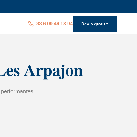
+33 6 09 46 18 94
Devis gratuit
 Les Arpajon
n performantes