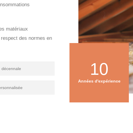
 consommations
des matériaux
e respect des normes en
10
e décennale
Années d'expérience
ersonnalisée