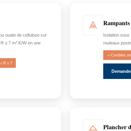
Rampants 
 ou ouate de cellulose sur
Isolation sou
 R ≥ 7 m².K/W en une
rouleaux posés
Combles a
R ≥ 7
Demander
Plancher d