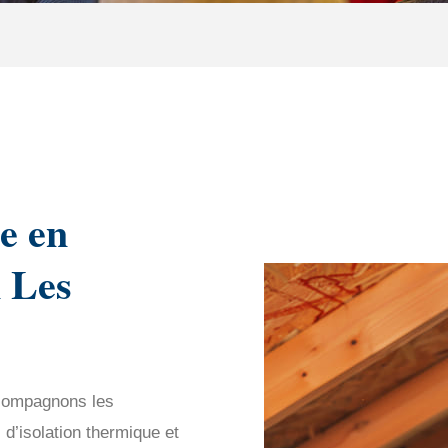
e en
n Les
ccompagnons les
 d’isolation thermique et