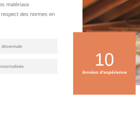
des matériaux
e respect des normes en
e décennale
10
ersonnalisée
Années d'expérience