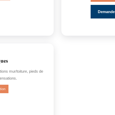
Demander
ques
tions mur/toiture, pieds de
ensations.
tion