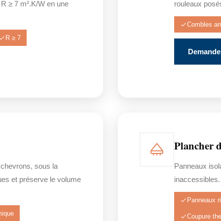
 R ≥ 7 m².K/W en une
rouleaux posés
Combles a
R ≥ 7
Demander
Plancher d
 chevrons, sous la
Panneaux isola
ues et préserve le volume
inaccessibles. 
Panneaux ri
mique
Coupure th