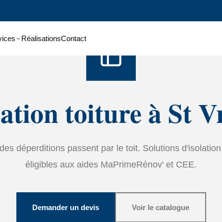
Accueil
›
Services
›
Isolation
vices
Réalisations
Contact
lation toiture à St V
es déperditions passent par le toit. Solutions d'isolatio
éligibles aux aides MaPrimeRénov' et CEE.
Demander un devis
Voir le catalogue