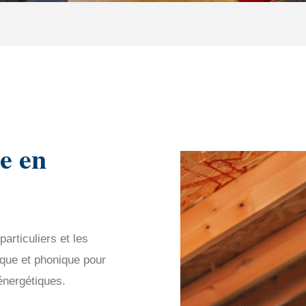
e en
rticuliers et les
ique et phonique pour
énergétiques.