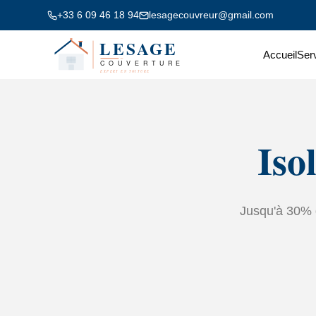
+33 6 09 46 18 94
lesagecouvreur@gmail.com
Accueil
Ser
Iso
Jusqu'à 30% d