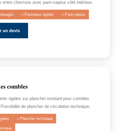
 entre chevrons avec pare-vapeur côté intérieur.
ménagés
Panneaux rigides
Pare-vapeur
 un devis
es combles
nts rigides sur plancher existant pour combles
Possibilité de plancher de circulation technique.
gides
Plancher technique
ermique