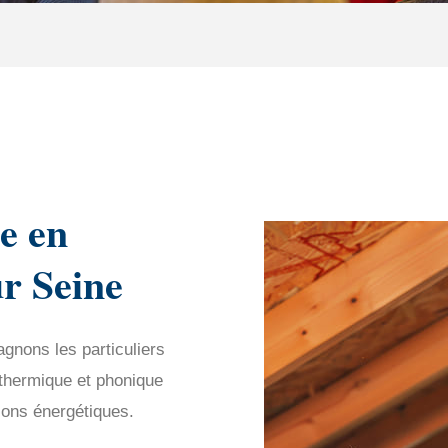
e en
ur Seine
gnons les particuliers
n thermique et phonique
ions énergétiques.