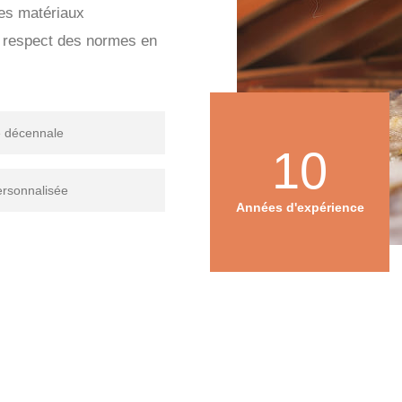
des matériaux
e respect des normes en
e décennale
10
ersonnalisée
Années d'expérience