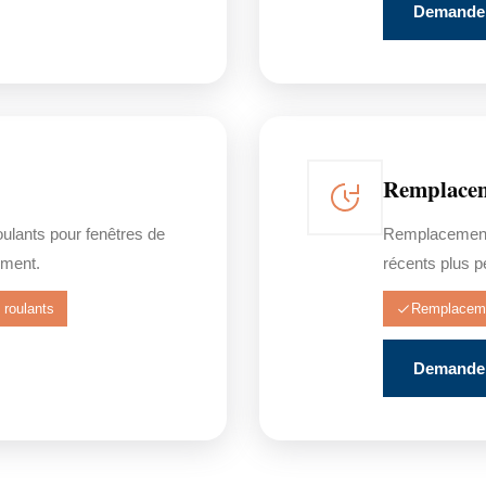
Demander
Remplacem
roulants pour fenêtres de
Remplacement 
ement.
récents plus 
 roulants
Remplacem
Demander