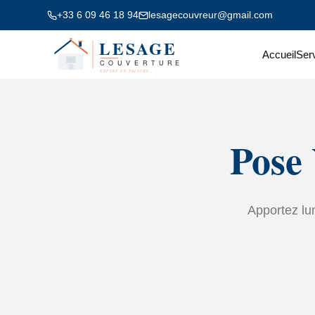
+33 6 09 46 18 94
lesagecouvreur@gmail.com
Accueil
Ser
Pose
Apportez lum