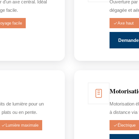
r d'un axe central. Idéal
Ouverture par 
ge facile.
dégagée et aér
toyage facile
Axe haut
Demander
Motorisati
uits de lumière pour un
Motorisation él
 plats ou en pente.
à distance vi
Lumière maximale
Électrique