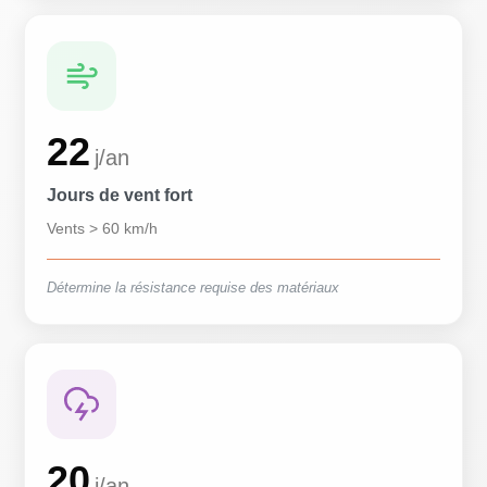
22
j/an
Jours de vent fort
Vents > 60 km/h
Détermine la résistance requise des matériaux
20
j/an