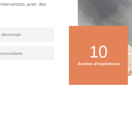
s intervenons avec des
e décennale
10
ersonnalisée
Années d'expérience