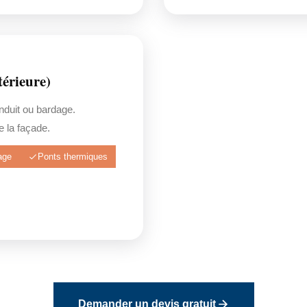
érieure)
enduit ou bardage.
 la façade.
age
Ponts thermiques
Demander un devis gratuit