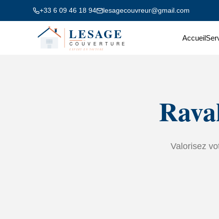
+33 6 09 46 18 94
lesagecouvreur@gmail.com
Accueil
Ser
Rava
Valorisez vo