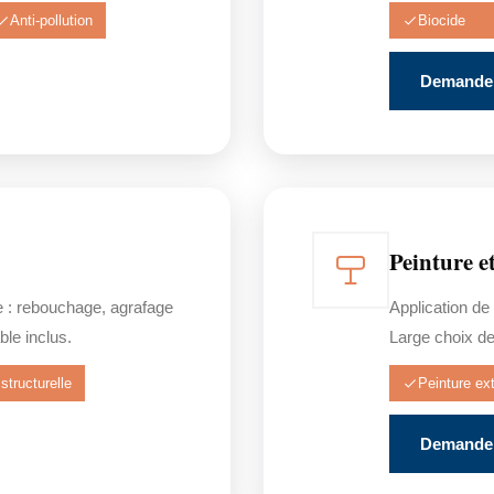
Anti-pollution
Biocide
Demander
Peinture e
e : rebouchage, agrafage
Application de
ble inclus.
Large choix de 
structurelle
Peinture ext
Demander