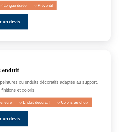
Longue durée
Préventif
 un devis
t enduit
 peintures ou enduits décoratifs adaptés au support.
finitions et coloris.
érieure
Enduit décoratif
Coloris au choix
 un devis