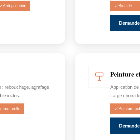
Anti-pollution
Biocide
Demander
Peinture e
e : rebouchage, agrafage
Application de
ble inclus.
Large choix de 
structurelle
Peinture ext
Demander