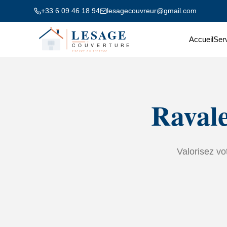
+33 6 09 46 18 94
lesagecouvreur@gmail.com
Accueil
Ser
Ravale
Valorisez vo