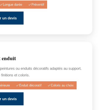
Longue durée
Préventif
 un devis
t enduit
 peintures ou enduits décoratifs adaptés au support.
finitions et coloris.
érieure
Enduit décoratif
Coloris au choix
 un devis