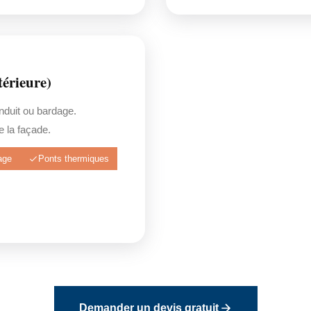
érieure)
enduit ou bardage.
 la façade.
age
Ponts thermiques
Demander un devis gratuit