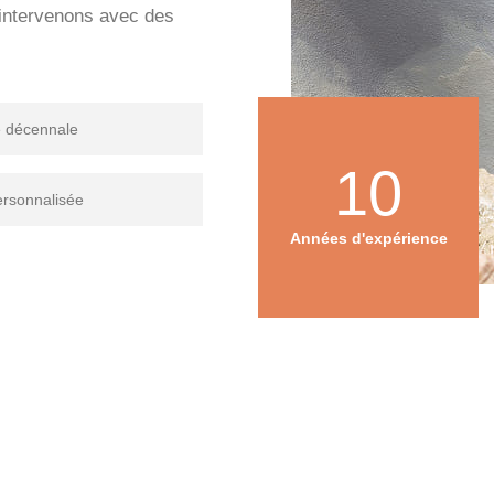
s intervenons avec des
e décennale
10
ersonnalisée
Années d'expérience