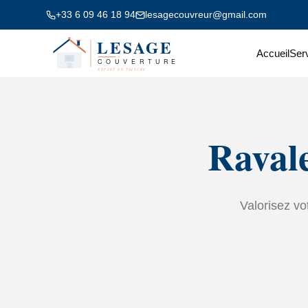
+33 6 09 46 18 94
lesagecouvreur@gmail.com
Accueil
Ser
Ravale
Valorisez vo