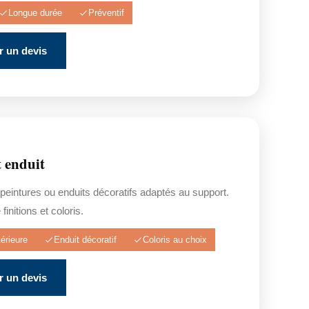
Longue durée
Préventif
 un devis
t enduit
 peintures ou enduits décoratifs adaptés au support.
finitions et coloris.
érieure
Enduit décoratif
Coloris au choix
 un devis