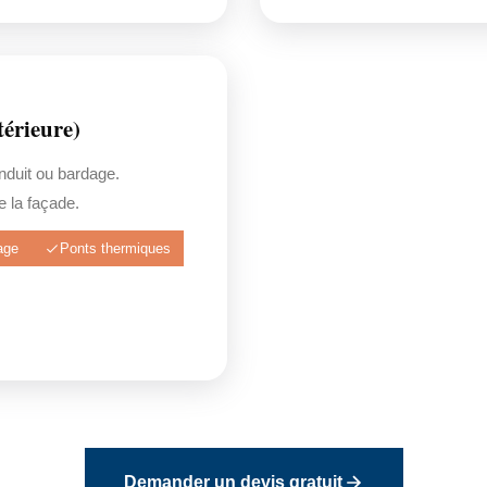
érieure)
enduit ou bardage.
 la façade.
age
Ponts thermiques
Demander un devis gratuit