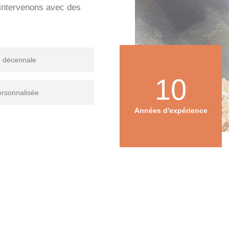
s intervenons avec des
e décennale
10
ersonnalisée
Années d'expérience