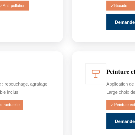
Anti-pollution
Biocide
Demander
Peinture e
e : rebouchage, agrafage
Application de
ble inclus.
Large choix de 
structurelle
Peinture ext
Demander