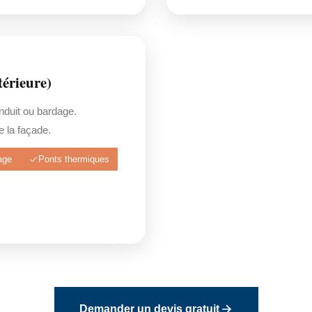
érieure)
enduit ou bardage.
 la façade.
age
Ponts thermiques
Demander un devis gratuit