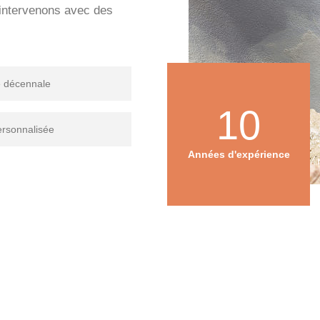
s intervenons avec des
e décennale
10
ersonnalisée
Années d'expérience