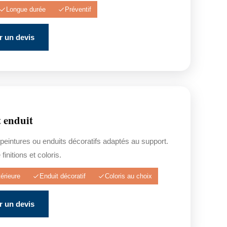
Longue durée
Préventif
 un devis
t enduit
 peintures ou enduits décoratifs adaptés au support.
finitions et coloris.
érieure
Enduit décoratif
Coloris au choix
 un devis