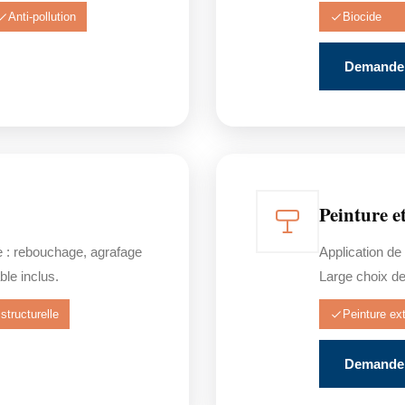
Anti-pollution
Biocide
Demander
Peinture e
e : rebouchage, agrafage
Application de
ble inclus.
Large choix de 
structurelle
Peinture ext
Demander