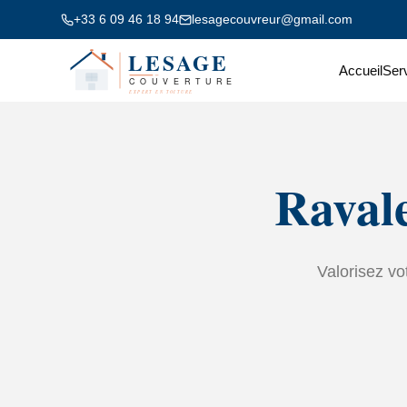
+33 6 09 46 18 94
lesagecouvreur@gmail.com
Accueil
Ser
Ravale
Valorisez vo