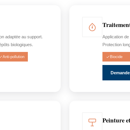
Traitemen
on adaptée au support.
Application de
dépôts biologiques.
Protection lon
Anti-pollution
Biocide
Demander
Peinture e