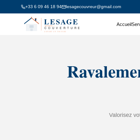
+33 6 09 46 18 94
lesagecouvreur@gmail.com
Accueil
Ser
Ravalemen
Valorisez vo