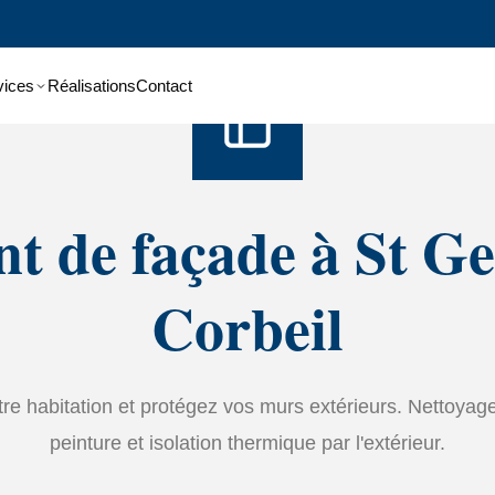
Accueil
›
Services
›
Ravalement de façade
vices
Réalisations
Contact
t de façade à St G
Corbeil
tre habitation et protégez vos murs extérieurs. Nettoyage
peinture et isolation thermique par l'extérieur.