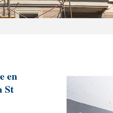
e en
à St