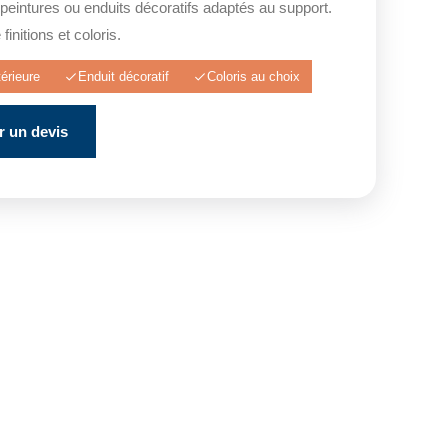
 peintures ou enduits décoratifs adaptés au support.
finitions et coloris.
érieure
Enduit décoratif
Coloris au choix
 un devis