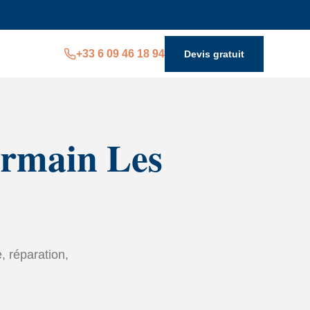
+33 6 09 46 18 94
Devis gratuit
ermain Les
, réparation,