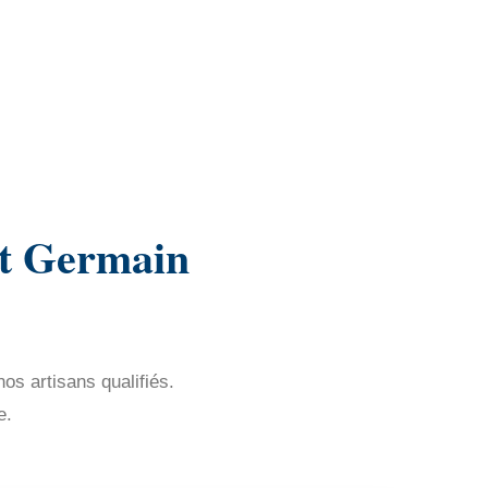
St Germain
os artisans qualifiés.
e.