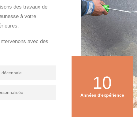
isons des travaux de
eunesse à votre
érieures.
s intervenons avec des
e décennale
10
ersonnalisée
Années d'expérience