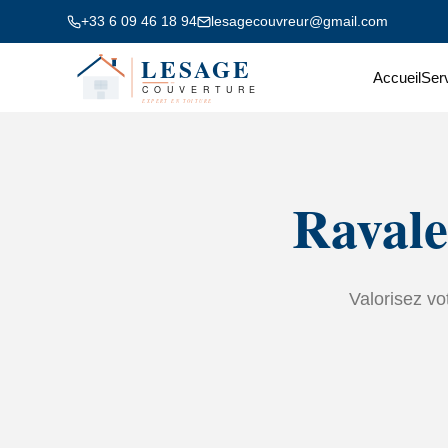
+33 6 09 46 18 94
lesagecouvreur@gmail.com
Accueil
Ser
Ravale
Valorisez vo