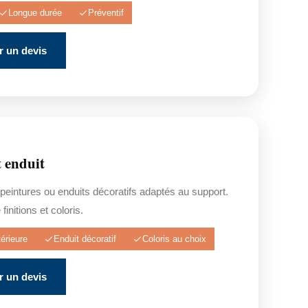
Longue durée
Préventif
 un devis
t enduit
 peintures ou enduits décoratifs adaptés au support.
finitions et coloris.
érieure
Enduit décoratif
Coloris au choix
 un devis