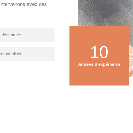
s intervenons avec des
e décennale
10
ersonnalisée
Années d'expérience