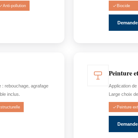
Anti-pollution
Biocide
Demander
Peinture e
e : rebouchage, agrafage
Application de
ble inclus.
Large choix de 
structurelle
Peinture ext
Demander