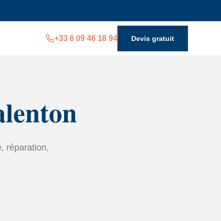
+33 6 09 46 18 94
Devis gratuit
alenton
, réparation,