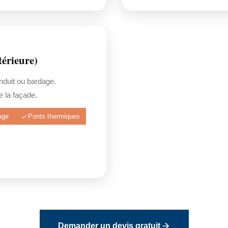
érieure)
enduit ou bardage.
 la façade.
age
Ponts thermiques
Demander un devis gratuit