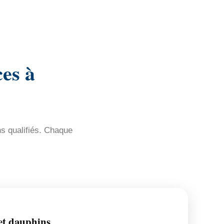
es à
ns qualifiés. Chaque
et dauphins