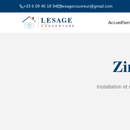
+33 6 09 46 18 94
lesagecouvreur@gmail.com
Accueil
Ser
Zi
Installation e