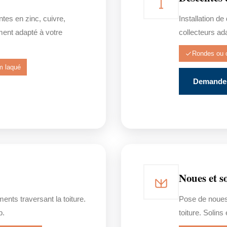
tes en zinc, cuivre,
Installation d
ent adapté à votre
collecteurs ad
Rondes ou 
m laqué
Demander
Noues et s
nts traversant la toiture.
Pose de noues
b.
toiture. Solin