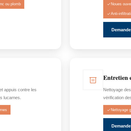
inc ou plomb
Noues ouve
Anti-infiltra
Demander
Entretien 
 et appuis contre les
Nettoyage des
s lucarnes.
vérification de
rnes
Nettoyage g
Demander