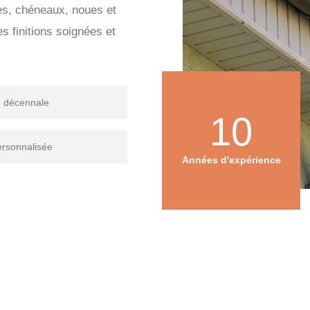
res, chéneaux, noues et
 finitions soignées et
e décennale
10
ersonnalisée
Années d'expérience