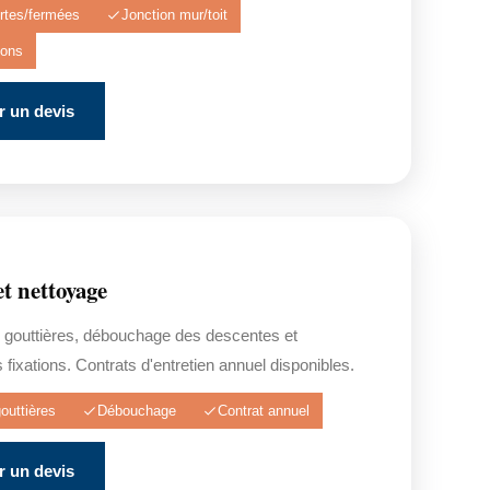
rtes/fermées
Jonction mur/toit
tions
 un devis
et nettoyage
 gouttières, débouchage des descentes et
s fixations. Contrats d'entretien annuel disponibles.
outtières
Débouchage
Contrat annuel
 un devis