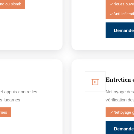
inc ou plomb
Noues ouve
Anti-infiltra
Demander
Entretien 
 et appuis contre les
Nettoyage des
s lucarnes.
vérification de
rnes
Nettoyage g
Demander