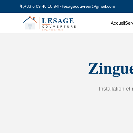
+33 6 09 46 18 94
lesagecouvreur@gmail.com
Accueil
Ser
Zingue
Installation e