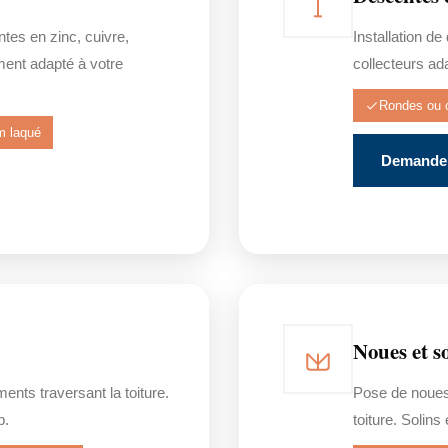
tes en zinc, cuivre,
Installation d
ent adapté à votre
collecteurs ad
Rondes ou 
m laqué
Demander
Noues et s
nts traversant la toiture.
Pose de noues
b.
toiture. Solin