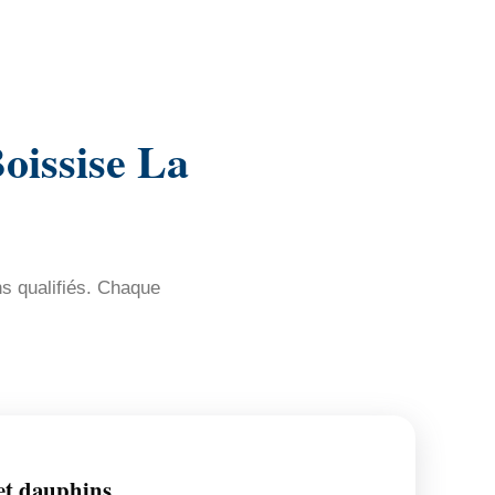
oissise La
ns qualifiés. Chaque
et dauphins