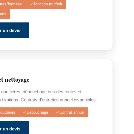
rtes/fermées
Jonction mur/toit
tions
 un devis
et nettoyage
 gouttières, débouchage des descentes et
s fixations. Contrats d'entretien annuel disponibles.
outtières
Débouchage
Contrat annuel
 un devis