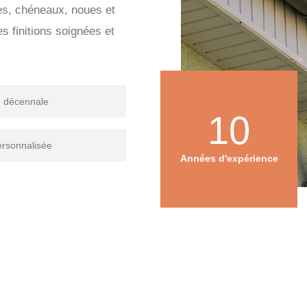
res, chéneaux, noues et
 finitions soignées et
e décennale
10
ersonnalisée
Années d'expérience