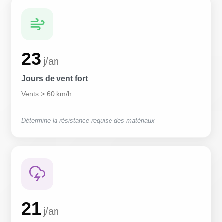
23
j/an
Jours de vent fort
Vents > 60 km/h
Détermine la résistance requise des matériaux
21
j/an