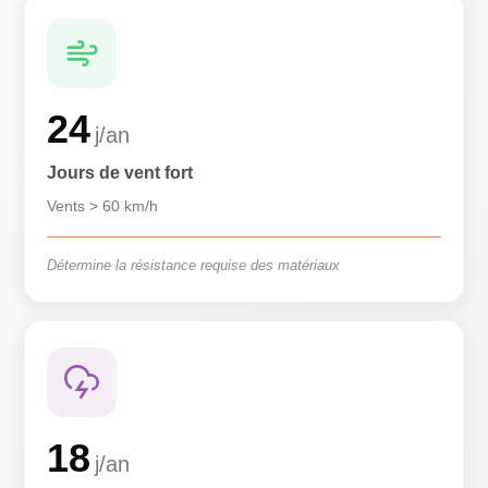
24
j/an
Jours de vent fort
Vents > 60 km/h
Détermine la résistance requise des matériaux
18
j/an