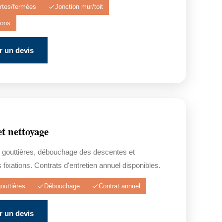
rtes/fermées
Jonction mur/toit
tions
 un devis
et nettoyage
 gouttières, débouchage des descentes et
s fixations. Contrats d'entretien annuel disponibles.
outtières
Débouchage
Contrat annuel
 un devis