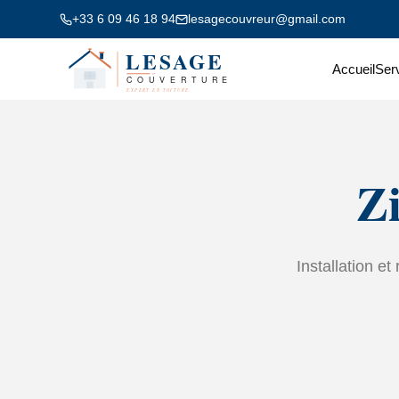
+33 6 09 46 18 94
lesagecouvreur@gmail.com
Accueil
Ser
Z
Installation e