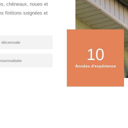
res, chéneaux, noues et
 finitions soignées et
e décennale
10
ersonnalisée
Années d'expérience