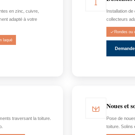
tes en zinc, cuivre,
Installation d
ent adapté à votre
collecteurs ad
Rondes ou 
m laqué
Demander
Noues et s
nts traversant la toiture.
Pose de noues
b.
toiture. Solin