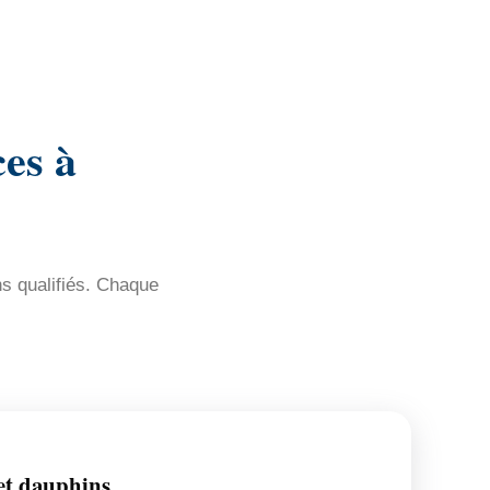
es à
ns qualifiés. Chaque
et dauphins