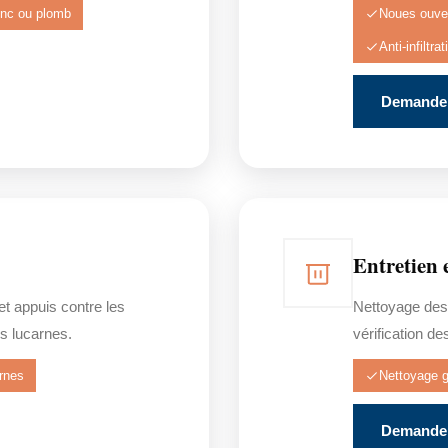
inc ou plomb
Noues ouve
Anti-infiltra
Demander
Entretien 
 et appuis contre les
Nettoyage des
s lucarnes.
vérification de
rnes
Nettoyage g
Demander