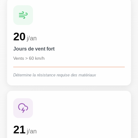
20
j/an
Jours de vent fort
Vents > 60 km/h
Détermine la résistance requise des matériaux
21
j/an